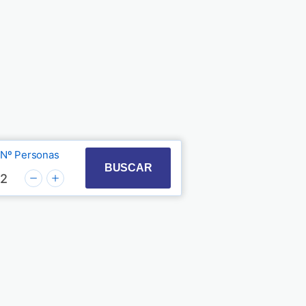
Nº Personas
t with the calendar and select a date. Press the quest
 to interact with the calendar and select a date. Pre
BUSCAR
2