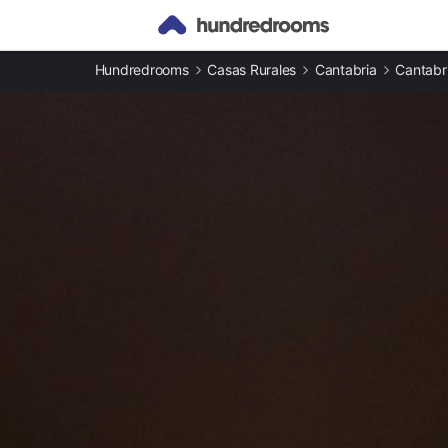
Otros tipos de alojamiento
Hundredrooms
Casas Rurales
Cantabria
Cantabr
Apartamentos en Camargo
Casas rurales en Camargo