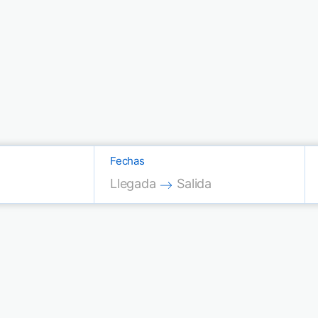
Fechas
Press the down arrow key to interac
Press the down arrow key
Llegada
Salida