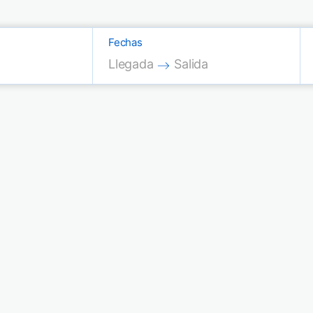
Fechas
Press the down arrow key to interac
Press the down arrow key
Llegada
Salida