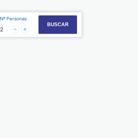
Nº Personas
t with the calendar and select a date. Press the quest
 to interact with the calendar and select a date. Pre
BUSCAR
2