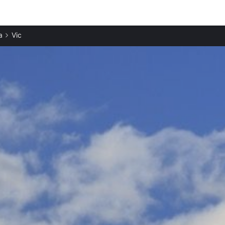
Ciudades destacadas
a
Vic
Casas rurales en Tavèrnoles
Casas rurales en Taradell
Casas rurales en Roda de Ter
Casas rurales en Tona
Casas rurales en Manlleu
Casas rurales en Seva
Casas rurales en Viladrau
Casas rurales en Olost