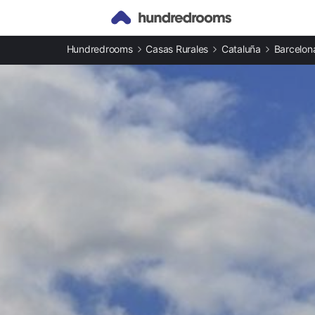
Otros tipos de alojamiento
Hundredrooms
Casas Rurales
Cataluña
Barcelon
Apartamentos en Vic
Casas rurales en Vic