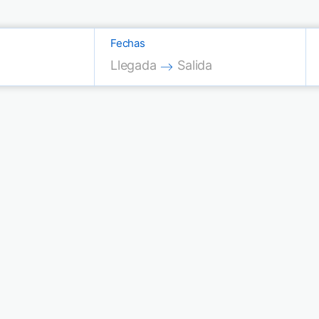
Fechas
Press the down arrow key to interac
Press the down arrow key
Llegada
Salida