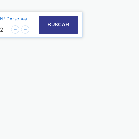
Nº Personas
t with the calendar and select a date. Press the quest
 to interact with the calendar and select a date. Pre
BUSCAR
2