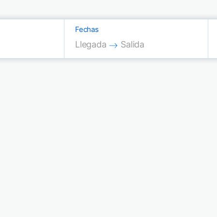
Fechas
Press the down arrow key to interac
Press the down arrow key
Llegada
Salida