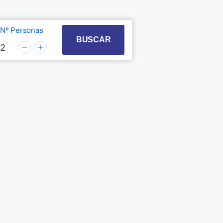
Nº Personas
t with the calendar and select a date. Press the quest
 to interact with the calendar and select a date. Pre
BUSCAR
2