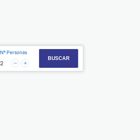
Nº Personas
t with the calendar and select a date. Press the quest
 to interact with the calendar and select a date. Pre
BUSCAR
2