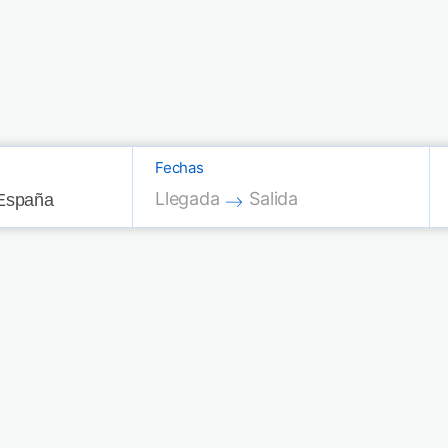
Fechas
Press the down arrow key to interac
Press the down arrow key
Llegada
Salida