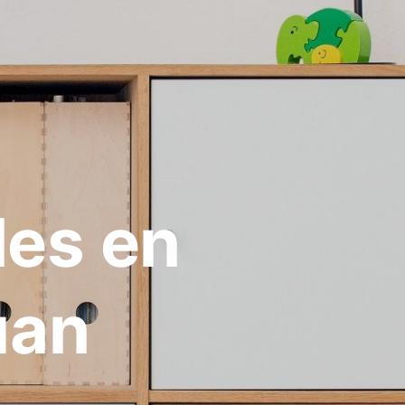
les en
uan