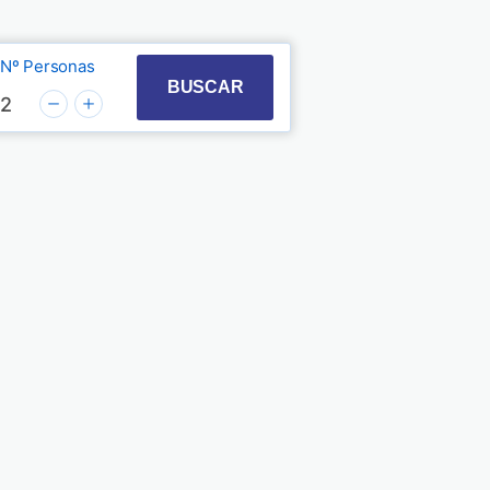
Nº Personas
t with the calendar and select a date. Press the quest
 to interact with the calendar and select a date. Pre
BUSCAR
2