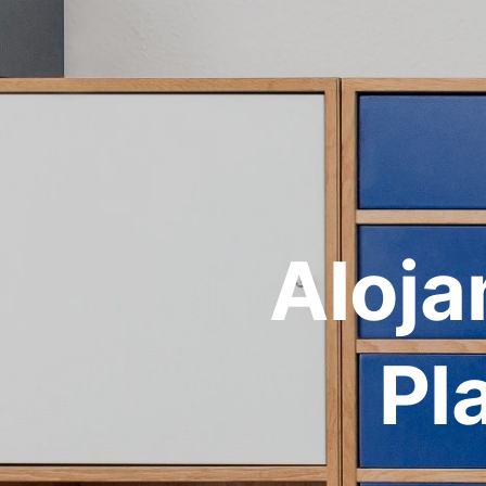
Aloja
Pl