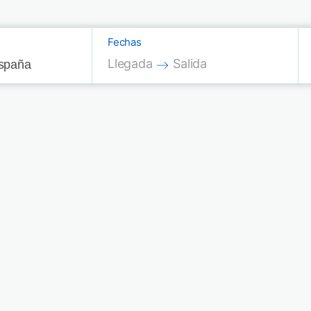
Fechas
Press the down arrow key to interac
Press the down arrow key
Llegada
Salida