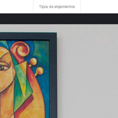
Tipos de alojamientos
ncias destacadas
rurales en Zell am See provincia
rurales en Hallein provincia
rurales en Salzburgo provincia
rurales en Kitzbühel provincia
rurales en Lienz provincia
rurales en Liezen provincia
rurales en Distrito de Kufstein provincia
rurales en Feldkirchen provincia