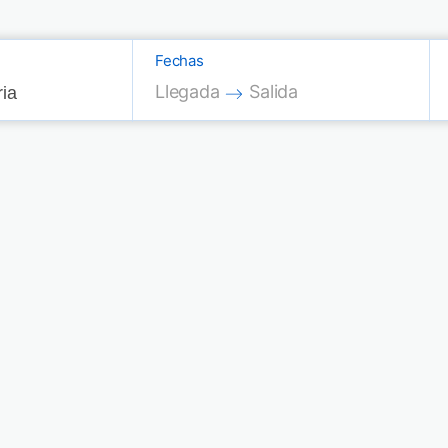
Fechas
Press the down arrow key to interac
Press the down arrow key
Llegada
Salida