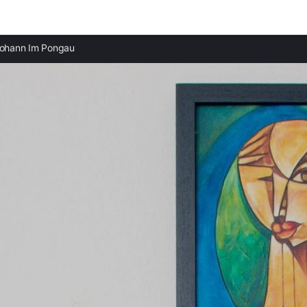
Ciudades destacadas
Provi
Johann Im Pongau
Casas rurales en Bischofshofen
Casas 
Casas rurales en Werfenweng
Casas 
Casas rurales en Bad Gastein
Casas 
Casas rurales en Cadaqués
Casas 
Casas rurales en Begur
Casas 
Casas rurales en Calella de Palafrugell
Casas 
Casas rurales en Sant Feliu de Guíxols
Casas 
Casas rurales en Barcelona
Casas 