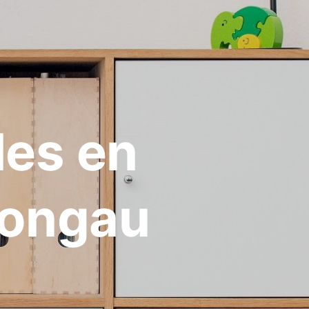
les en
Pongau