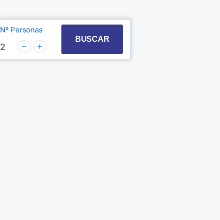
Nº Personas
t with the calendar and select a date. Press the quest
 to interact with the calendar and select a date. Pre
BUSCAR
2