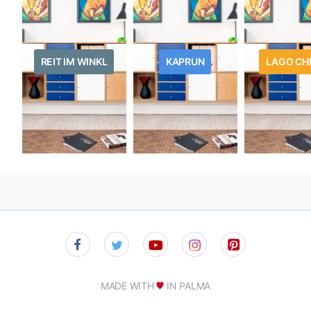
REIT IM WINKL
KAPRUN
LAGO CH
MADE WITH
IN PALMA