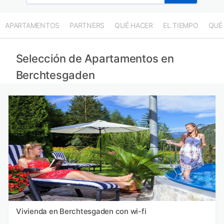
APARTAMENTOS
PARTNERS
QUÉ HACER
EL TIEMPO
QUÉ
Selección de Apartamentos en
Berchtesgaden
Vivienda en Berchtesgaden con wi-fi