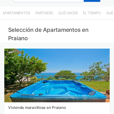
APARTAMENTOS
PARTNERS
QUÉ HACER
EL TIEMPO
QUÉ
Selección de Apartamentos en
Praiano
Vivienda maravillosa en Praiano