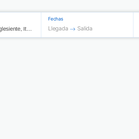
Fechas
Press the down arrow key to interac
Press the down arrow key
Llegada
Salida