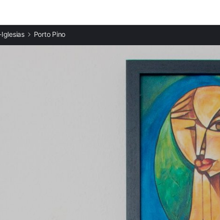
Ciudades destacadas
Iglesias
Porto Pino
Apartamentos en Teulada
Apartamentos en Sant'Antioco
Apartamentos en Chia
Apartamentos en Santa Margherita di Pula
Apartamentos en Carloforte
Apartamentos en Iglesias
Apartamentos en Capoterra
Apartamentos en Cagliari