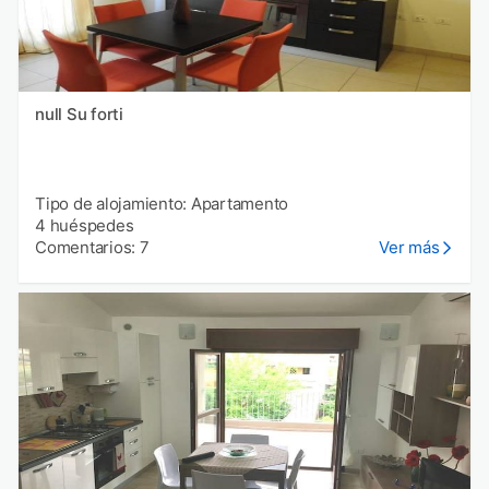
null Su forti
Tipo de alojamiento: Apartamento
4 huéspedes
Comentarios: 7
Ver más