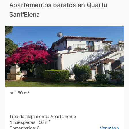
Apartamentos baratos en Quartu
Sant'Elena
null 50 m²
Tipo de alojamiento: Apartamento
4 huéspedes
|
50 m²
Comentarios: 6
Ver más