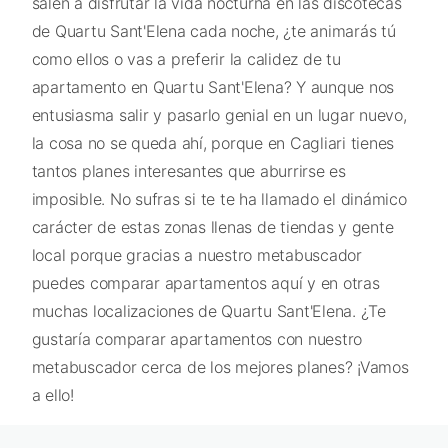
salen a disfrutar la vida nocturna en las discotecas
de Quartu Sant'Elena cada noche, ¿te animarás tú
como ellos o vas a preferir la calidez de tu
apartamento en Quartu Sant'Elena? Y aunque nos
entusiasma salir y pasarlo genial en un lugar nuevo,
la cosa no se queda ahí, porque en Cagliari tienes
tantos planes interesantes que aburrirse es
imposible. No sufras si te te ha llamado el dinámico
carácter de estas zonas llenas de tiendas y gente
local porque gracias a nuestro metabuscador
puedes comparar apartamentos aquí y en otras
muchas localizaciones de Quartu Sant'Elena. ¿Te
gustaría comparar apartamentos con nuestro
metabuscador cerca de los mejores planes? ¡Vamos
a ello!