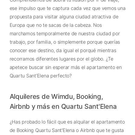
ese impulso que te captura cada vez que vemos una
propuesta para visitar alguna ciudad atractiva de
Europa que no te sacas de la cabeza. Nos
marchamos temporalmente de nuestra ciudad por
trabajo, por familia, o simplemente porque querías
conocer ese destino, da igual el porqué mientras
recorramos diferentes lugares por el globo. ¿Te
apetece buscar sin esperar más el apartamento en
Quartu Sant'Elena perfecto?
Alquileres de Wimdu, Booking,
Airbnb y más en Quartu Sant'Elena
¿Has probado lo fácil que es alquilar el apartamento
de Booking Quartu Sant'Elena o Airbnb que te gusta