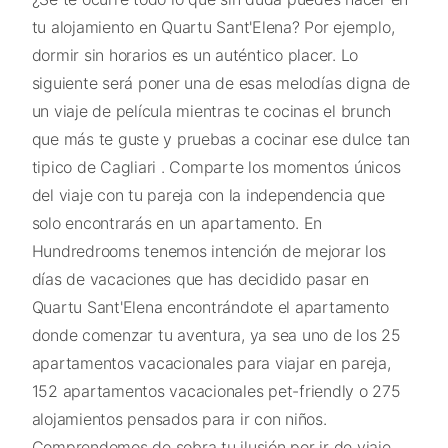
tu alojamiento en Quartu Sant'Elena? Por ejemplo,
dormir sin horarios es un auténtico placer. Lo
siguiente será poner una de esas melodías digna de
un viaje de película mientras te cocinas el brunch
que más te guste y pruebas a cocinar ese dulce tan
tipico de Cagliari . Comparte los momentos únicos
del viaje con tu pareja con la independencia que
solo encontrarás en un apartamento. En
Hundredrooms tenemos intención de mejorar los
días de vacaciones que has decidido pasar en
Quartu Sant'Elena encontrándote el apartamento
donde comenzar tu aventura, ya sea uno de los 25
apartamentos vacacionales para viajar en pareja,
152 apartamentos vacacionales pet-friendly o 275
alojamientos pensados para ir con niños.
Comprendemos de sobra tu ilusión por ir de viaje,