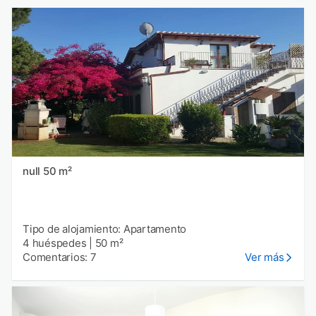
null 50 m²
Tipo de alojamiento: Apartamento
4 huéspedes
|
50 m²
Comentarios: 7
Ver más