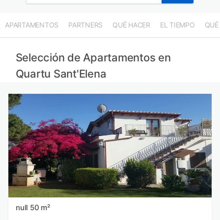
APARTAMENTOS
PARTNERS
QUÉ HACER
EL TIEMPO
QUÉ
Selección de Apartamentos en
Quartu Sant'Elena
null 50 m²