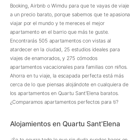
Booking, Airbnb o Wimdu para que te vayas de viaje
a un precio barato, porque sabemos que te apasiona
viajar por el mundo y te mereces el mejor
apartamento en el barrio que más te guste.
Encontrarás 505 apartamentos con vistas al
atardecer en la ciudad, 25 estudios ideales para
viajes de enamorados, y 275 cómodos
apartamentos vacacionales para familias con niños.
Ahorra en tu viaje, la escapada perfecta está más
cerca de lo que piensas alojándote en cualquiera de
los apartamentos en Quartu Sant'Elena baratos.
¿Comparamos apartamentos perfectos para ti?
Alojamientos en Quartu Sant'Elena
¿Se te ocurre todo lo que sin duda puedes hacer en