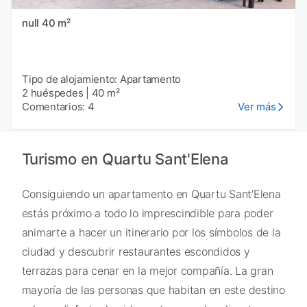
null 40 m²
Tipo de alojamiento: Apartamento
2 huéspedes
|
40 m²
Comentarios: 4
Ver más
Turismo en Quartu Sant'Elena
Consiguiendo un apartamento en Quartu Sant'Elena
estás próximo a todo lo imprescindible para poder
animarte a hacer un itinerario por los símbolos de la
ciudad y descubrir restaurantes escondidos y
terrazas para cenar en la mejor compañía. La gran
mayoría de las personas que habitan en este destino