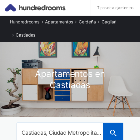
Tipos de alojamientos
Hundredrooms
Apartamentos
Cerdeña
Cagliari
Otros tipos de alojamiento
Casas rurales en Castiadas
Castiadas
Apartamentos en Castiadas
Ciudades destacadas
Apartamentos en Villasimius
Apartamentos en Solanas
Apartamentos en Quartu Sant'Elena
Apartamentos en
Apartamentos en Cagliari
Apartamentos en Capoterra
Castiadas
Apartamentos en Santa Margherita di Pula
Apartamentos en Chia
Apartamentos en Bari Sardo
Castiadas, Ciudad Metropolitana de Cagliari, Italia