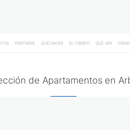
NTOS
PARTNERS
QUÉ HACER
EL TIEMPO
QUÉ VER
DÓND
ección de Apartamentos en Ar