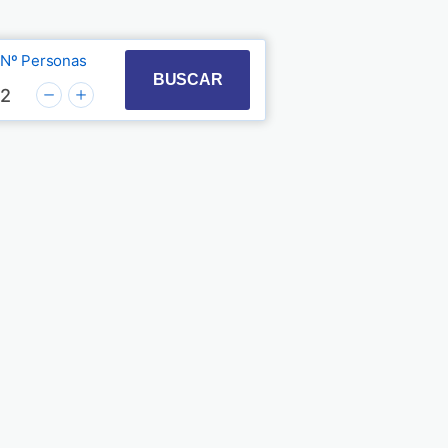
Nº Personas
t with the calendar and select a date. Press the quest
 to interact with the calendar and select a date. Pre
BUSCAR
2