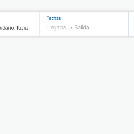
Fechas
Press the down arrow key to interac
Press the down arrow key
Llegada
Salida