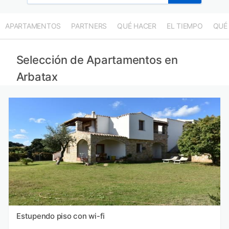
APARTAMENTOS
PARTNERS
QUÉ HACER
EL TIEMPO
QUÉ
Selección de Apartamentos en
Arbatax
Estupendo piso con wi-fi