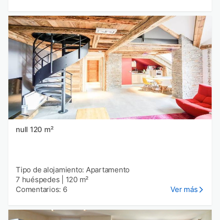
null 120 m²
Tipo de alojamiento: Apartamento
7 huéspedes
|
120 m²
Comentarios: 6
Ver más