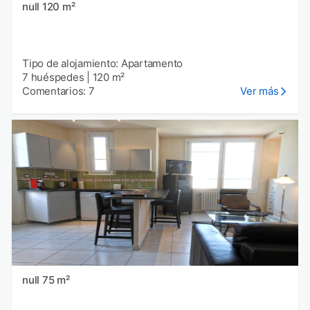
null 120 m²
Tipo de alojamiento: Apartamento
7 huéspedes
|
120 m²
Comentarios: 7
Ver más
null 75 m²