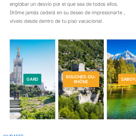
englobar un desvío por el que sea de todos ellos.
Drôme jamás cederá en su deseo de impresionarte ,
vívelo desde dentro de tu piso vacacional .
BOUCHES-DU-
GARD
SABOY
RHÔNE