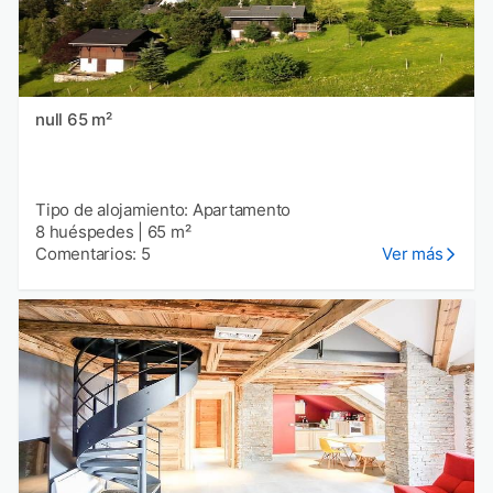
null 65 m²
Tipo de alojamiento: Apartamento
8 huéspedes
|
65 m²
Comentarios: 5
Ver más