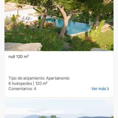
null 120 m²
Tipo de alojamiento: Apartamento
6 huéspedes
|
120 m²
Comentarios: 4
Ver más