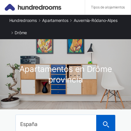
Tipos de alojamientos
Hundredrooms
Apartamentos
Auvernia-Ródano-Alpes
Otros tipos de alojamiento
Casas rurales en Drôme provincia
Drôme
Apartamentos en Drôme provincia
Ciudades destacadas
Apartamentos en Die
Apartamentos en Crest
Apartamentos en Dieulefit
Apartamentos en Drôme
Apartamentos en Saint-Jean-en-Royans
Apartamentos en Saint-Marcel-lès-Valence
provincia
Apartamentos en Valence
Apartamentos en Bourg-de-Péage
Apartamentos en Romans-sur-Isère
Provincias destacadas
Apartamentos en Ardéche provincia
Apartamentos en Isere provincia
Apartamentos en Vaucluse provincia
España
Apartamentos en Altos Alpes provincia