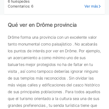
6 huéspedes
Comentarios: 6
Ver más
Qué ver en Drôme provincia
Drôme forma una provincia con un excelente valor
tanto monumental como paisajístico . No acabarás
los puntos de interés por ver en Drôme. Por ejemplo,
un acercamiento a como mínimo uno de sus
baluartes mejor protegidos no ha de faltar en tu
visita , así como tampoco deberías ignorar ninguno
de sus templos más reconocidos . Sin olvidar las
más viejas calles y edificaciones del casco histórico
de sus principales poblaciones . Para todos aquellos
que el turismo orientado a la cultura sea una de sus
grandes preferencias , tu senda turística tiene que