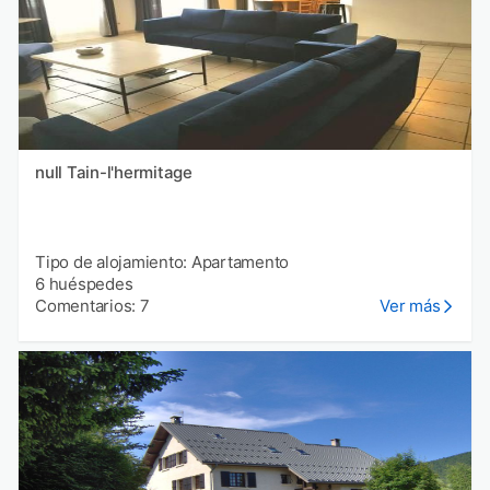
null Tain-l'hermitage
Tipo de alojamiento: Apartamento
6 huéspedes
Comentarios: 7
Ver más