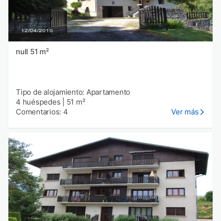
null 51 m²
Tipo de alojamiento: Apartamento
4 huéspedes
|
51 m²
Comentarios: 4
Ver más