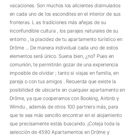
vacaciones. Son muchos los alicientes disimulados
en cada uno de los escondites en el interior de sus
fronteras. L as tradiciones más añejas de su
inconfundible cultura , los parajes naturales de su
entorno , la placidez de tu apartamento turístico en
Drôme ... De manera individual cada uno de estos
elementos será único. Suena bien, ¿no? Pues en
comunión, te permitirán gozar de una experiencia
imposible de olvidar ; tanto si viajas en familia, en
pareja o con tus amigos . Recuerda que existe la
posibilidad de ubicarte en cualquier apartamento en
Drôme, ya que cooperamos con Booking, Airbnb y
Wimdu , además de otros 100 partners más, para
que te sea más sencillo encontrar en el alojamiento
que precisamente estás buscando. ¡Coteja toda la
selección de 4590 Apartamentos en Drôme y