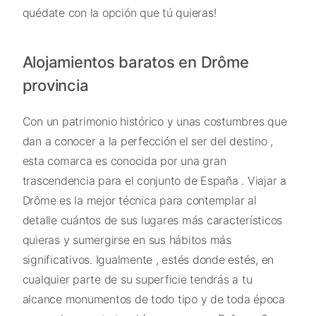
quédate con la opción que tú quieras!
Alojamientos baratos en Drôme
provincia
Con un patrimonio histórico y unas costumbres que
dan a conocer a la perfección el ser del destino ,
esta comarca es conocida por una gran
trascendencia para el conjunto de España . Viajar a
Drôme es la mejor técnica para contemplar al
detalle cuántos de sus lugares más característicos
quieras y sumergirse en sus hábitos más
significativos. Igualmente , estés donde estés, en
cualquier parte de su superficie tendrás a tu
alcance monumentos de todo tipo y de toda época