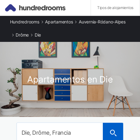
Tipos de alojamientos
Hundredrooms
Apartamentos
Auvernia-Ródano-Alpes
Otros tipos de alojamiento
Casas rurales en Die
Drôme
Die
Apartamentos en Die
Ciudades destacadas
Apartamentos en Chamaloc
Apartamentos en Font d'Urle
Apartamentos en Bouvante
Apartamentos en Gresse-en-Vercors
Apartamentos en Die
Apartamentos en La Chapelle-en-Vercors
Apartamentos en Saou
Apartamentos en Crest
Apartamentos en Mens
Die, Drôme, Francia