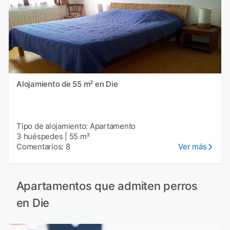
Alojamiento de 55 m² en Die
Tipo de alojamiento: Apartamento
3 huéspedes
|
55 m²
Comentarios: 8
Ver más
Apartamentos que admiten perros
en Die