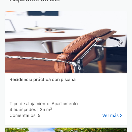
Residencia práctica con piscina
Tipo de alojamiento: Apartamento
4 huéspedes
|
35 m²
Comentarios: 5
Ver más