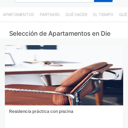
APARTAMENTOS
PARTNERS
QUÉ HACER
EL TIEMPO
QUÉ
Selección de Apartamentos en Die
Residencia práctica con piscina