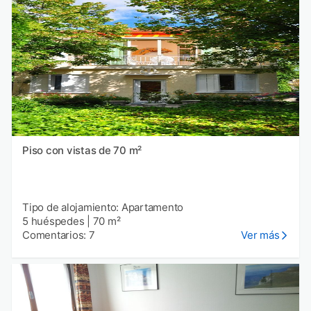
Piso con vistas de 70 m²
Tipo de alojamiento: Apartamento
5 huéspedes
|
70 m²
Comentarios: 7
Ver más