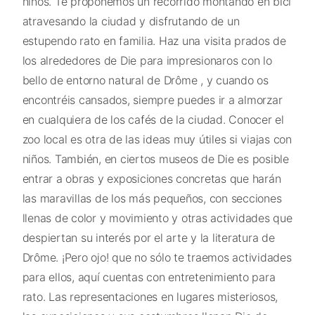
niños. Te proponemos un recorrido montando en bici
atravesando la ciudad y disfrutando de un
estupendo rato en familia. Haz una visita prados de
los alrededores de Die para impresionaros con lo
bello de entorno natural de Drôme , y cuando os
encontréis cansados, siempre puedes ir a almorzar
en cualquiera de los cafés de la ciudad. Conocer el
zoo local es otra de las ideas muy útiles si viajas con
niños. También, en ciertos museos de Die es posible
entrar a obras y exposiciones concretas que harán
las maravillas de los más pequeños, con secciones
llenas de color y movimiento y otras actividades que
despiertan su interés por el arte y la literatura de
Drôme. ¡Pero ojo! que no sólo te traemos actividades
para ellos, aquí cuentas con entretenimiento para
rato. Las representaciones en lugares misteriosos,