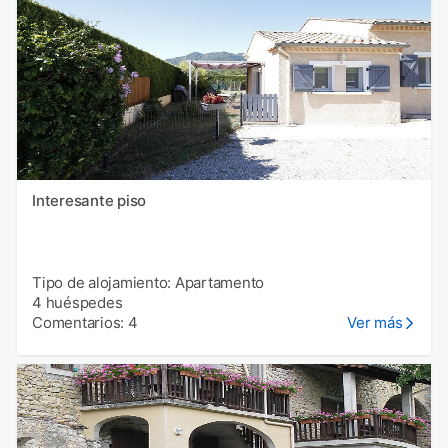
Interesante piso
Tipo de alojamiento: Apartamento
4 huéspedes
Comentarios: 4
Ver más