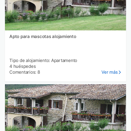
Apto para mascotas alojamiento
Tipo de alojamiento: Apartamento
4 huéspedes
Comentarios: 8
Ver más