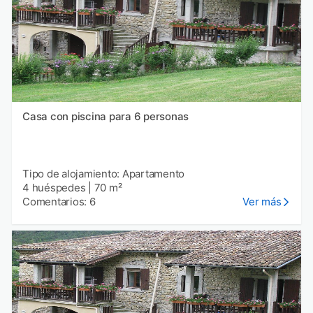
Casa con piscina para 6 personas
Tipo de alojamiento: Apartamento
4 huéspedes
|
70 m²
Comentarios: 6
Ver más