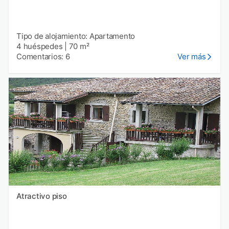
Tipo de alojamiento: Apartamento
4 huéspedes
|
70 m²
Comentarios: 6
Ver más
Atractivo piso