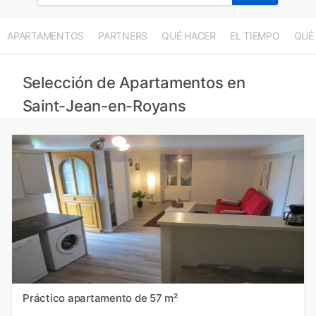
APARTAMENTOS
PARTNERS
QUÉ HACER
EL TIEMPO
QUÉ
Selección de Apartamentos en
Saint-Jean-en-Royans
Práctico apartamento de 57 m²