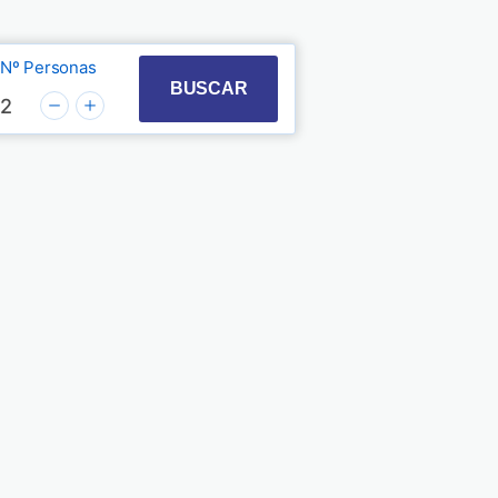
Nº Personas
t with the calendar and select a date. Press the quest
 to interact with the calendar and select a date. Pre
BUSCAR
2