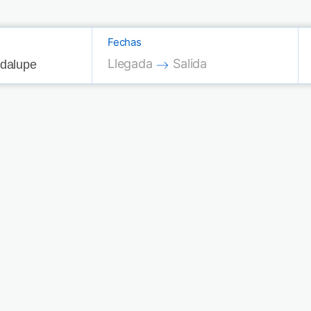
Fechas
Press the down arrow key to interac
Press the down arrow key
Llegada
Salida