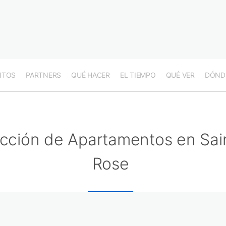
NTOS
PARTNERS
QUÉ HACER
EL TIEMPO
QUÉ VER
DÓND
cción de Apartamentos en Sai
Rose