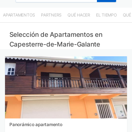
APARTAMENTOS
PARTNERS
QUÉ HACER
EL TIEMPO
QUÉ
Selección de Apartamentos en
Capesterre-de-Marie-Galante
Panorámico apartamento