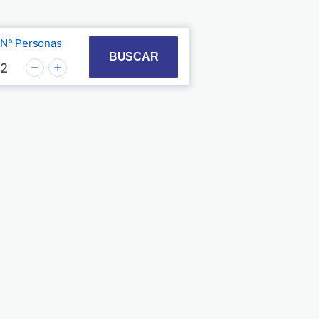
Nº Personas
t with the calendar and select a date. Press the quest
 to interact with the calendar and select a date. Pre
BUSCAR
2