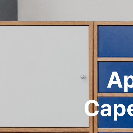
Ap
Cape