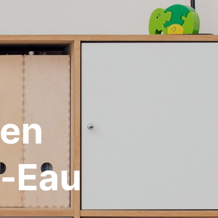
 en
e-Eau