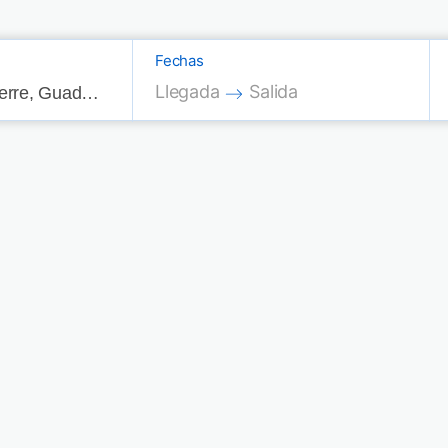
Fechas
Press the down arrow key to interac
Press the down arrow key
Llegada
Salida