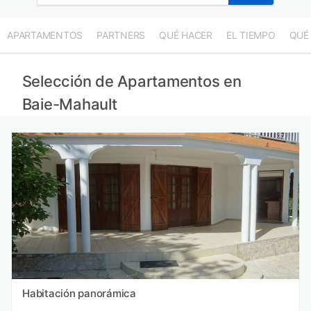
APARTAMENTOS
PARTNERS
QUÉ HACER
EL TIEMPO
QUÉ
Selección de Apartamentos en
Baie-Mahault
Habitación panorámica