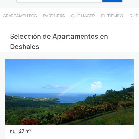
APARTAMENTOS
PARTNERS
QUÉ HACER
EL TIEMPO
QUÉ
Selección de Apartamentos en
Deshaies
null 27 m²