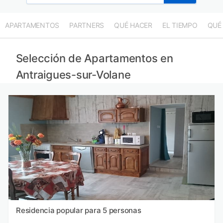
APARTAMENTOS
PARTNERS
QUÉ HACER
EL TIEMPO
QUÉ
Selección de Apartamentos en
Antraigues-sur-Volane
Residencia popular para 5 personas