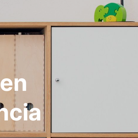
 en
ncia