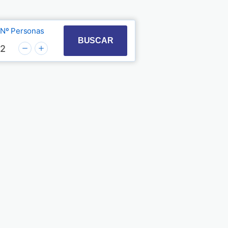
Nº Personas
t with the calendar and select a date. Press the quest
 to interact with the calendar and select a date. Pre
BUSCAR
2