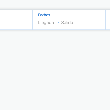
Fechas
Press the down arrow key to interac
Press the down arrow key
Llegada
Salida