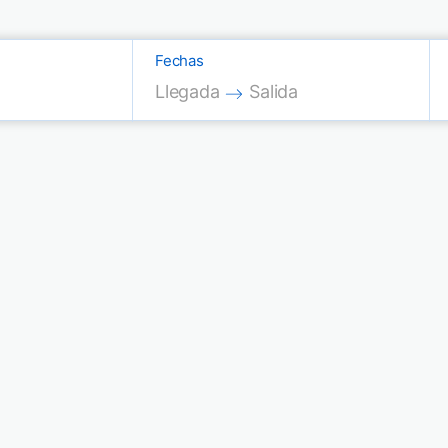
Fechas
Press the down arrow key to interac
Press the down arrow key
Llegada
Salida