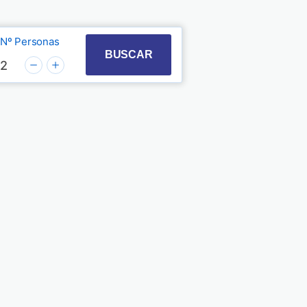
Nº Personas
t with the calendar and select a date. Press the quest
 to interact with the calendar and select a date. Pre
BUSCAR
2