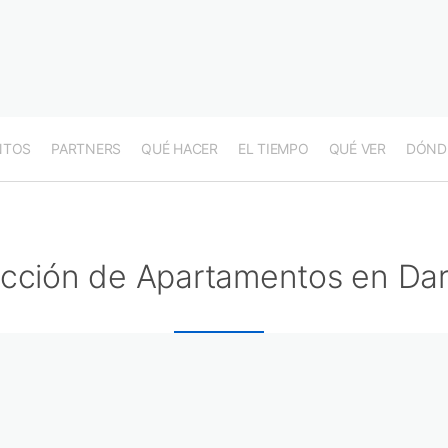
NTOS
PARTNERS
QUÉ HACER
EL TIEMPO
QUÉ VER
DÓND
ección de Apartamentos en Da