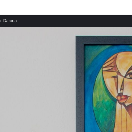
Ciudades destacadas
Daroca
Apartamentos en Bello
Apartamentos en Nuévalos
Apartamentos en Calatayud
Apartamentos en Carenas
Apartamentos en Ateca
Apartamentos en La Almunia de Doña Godina
Apartamentos en Jaraba
Apartamentos en Fuendetodos