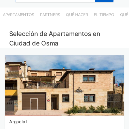
APARTAMENTOS
PARTNERS
QUÉ HACER
EL TIEMPO
QUÉ
Selección de Apartamentos en
Ciudad de Osma
Argaela I