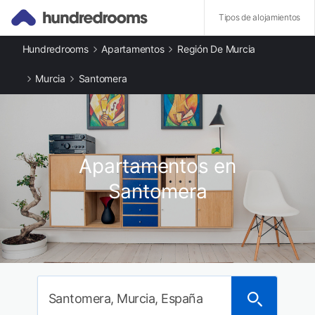
Tipos de alojamientos
Hundredrooms
Apartamentos
Región De Murcia
Otros tipos de alojamiento
Casas rurales en Santomera
Murcia
Santomera
Apartamentos en Santomera
Ciudades destacadas
Apartamentos en Orihuela
Apartamentos en Murcia
Apartamentos en Fortuna
Apartamentos en
Apartamentos en Las Torres de Cotillas
Apartamentos en Sangonera la Seca
Santomera
Apartamentos en San Miguel de Salinas
Apartamentos en Pilar de la Horadada
Apartamentos en Torrevieja
Santomera, Murcia, España