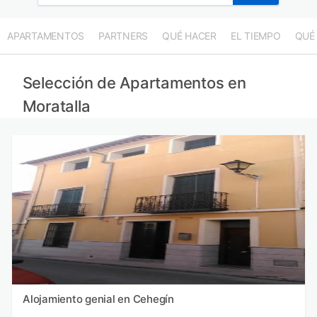
APARTAMENTOS
PARTNERS
QUÉ HACER
EL TIEMPO
QUÉ
Selección de Apartamentos en
Moratalla
Alojamiento genial en Cehegín