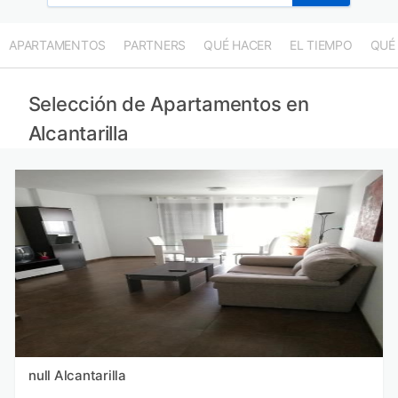
APARTAMENTOS
PARTNERS
QUÉ HACER
EL TIEMPO
QUÉ
Selección de Apartamentos en
Alcantarilla
null Alcantarilla