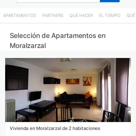
APARTAMENTOS
PARTNERS
QUÉ HACER
EL TIEMPO
QUÉ
Selección de Apartamentos en
Moralzarzal
Vivienda en Moralzarzal de 2 habitaciones