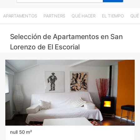
APARTAMENTOS
PARTNERS
QUÉ HACER
EL TIEMPO
QUÉ
Selección de Apartamentos en San
Lorenzo de El Escorial
null 50 m²