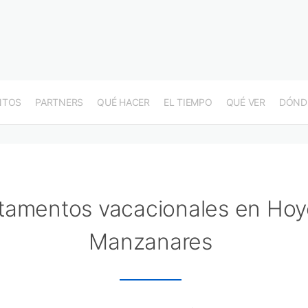
NTOS
PARTNERS
QUÉ HACER
EL TIEMPO
QUÉ VER
DÓND
tamentos vacacionales en Hoy
Manzanares