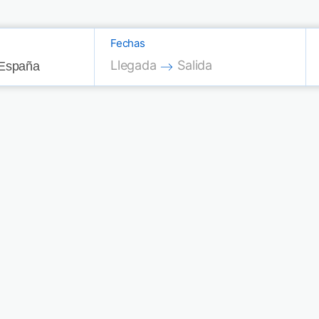
Fechas
Press the down arrow key to interac
Press the down arrow key
Llegada
Salida