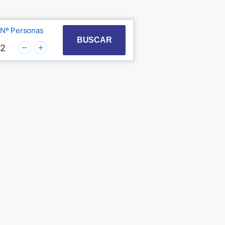
Nº Personas
t with the calendar and select a date. Press the quest
 to interact with the calendar and select a date. Pre
BUSCAR
2