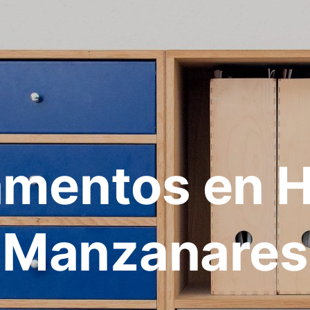
amentos en H
Manzanares