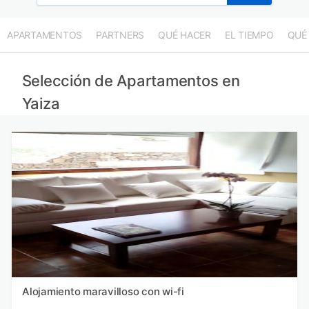
APARTAMENTOS
PARTNERS
QUÉ HACER
EL TIEMPO
QUÉ
Selección de Apartamentos en
Yaiza
Alojamiento maravilloso con wi-fi