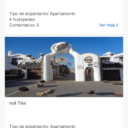
Tipo de alojamiento: Apartamento
4 huéspedes
Comentarios: 5
Ver más
null Tías
Tipo de alojamiento: Apartamento