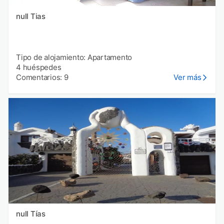
null Tias
Tipo de alojamiento: Apartamento
4 huéspedes
Comentarios: 9
Ver más
null Tías