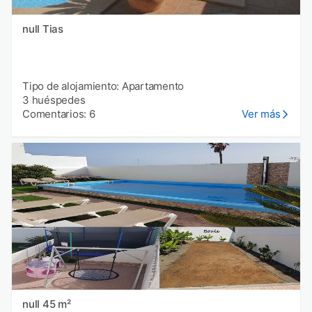
null Tias
Tipo de alojamiento: Apartamento
3 huéspedes
Comentarios: 6
Ver más
null 45 m²