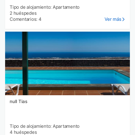
Tipo de alojamiento: Apartamento
2 huéspedes
Comentarios: 4
Ver más
null Tias
Tipo de alojamiento: Apartamento
4 huéspedes