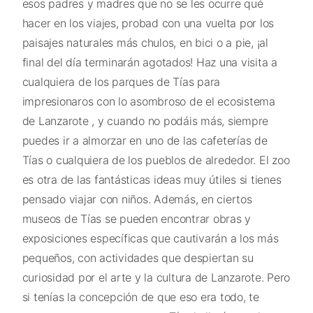
esos padres y madres que no se les ocurre qué
hacer en los viajes, probad con una vuelta por los
paisajes naturales más chulos, en bici o a pie, ¡al
final del día terminarán agotados! Haz una visita a
cualquiera de los parques de Tías para
impresionaros con lo asombroso de el ecosistema
de Lanzarote , y cuando no podáis más, siempre
puedes ir a almorzar en uno de las cafeterías de
Tías o cualquiera de los pueblos de alrededor. El zoo
es otra de las fantásticas ideas muy útiles si tienes
pensado viajar con niños. Además, en ciertos
museos de Tías se pueden encontrar obras y
exposiciones específicas que cautivarán a los más
pequeños, con actividades que despiertan su
curiosidad por el arte y la cultura de Lanzarote. Pero
si tenías la concepción de que eso era todo, te