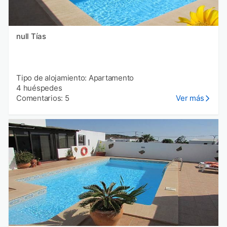
null Tías
Tipo de alojamiento: Apartamento
4 huéspedes
Comentarios: 5
Ver más