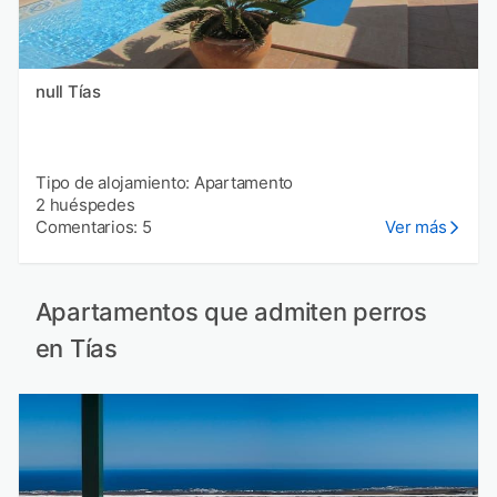
null Tías
Tipo de alojamiento: Apartamento
2 huéspedes
Comentarios: 5
Ver más
Apartamentos que admiten perros
en Tías