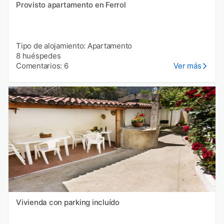
Provisto apartamento en Ferrol
Tipo de alojamiento: Apartamento
8 huéspedes
Comentarios: 6
Ver más
Vivienda con parking incluído