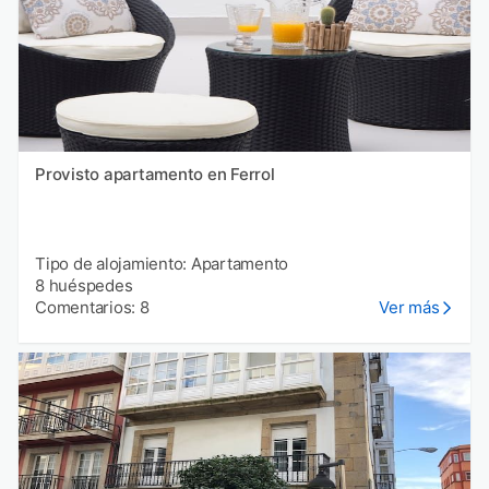
Provisto apartamento en Ferrol
Tipo de alojamiento: Apartamento
8 huéspedes
Comentarios: 8
Ver más