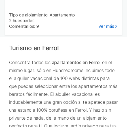
Tipo de alojamiento: Apartamento
2 huéspedes
Comentarios: 9
Ver más
Turismo en Ferrol
Concentra todos los
apartamentos en Ferrol
en el
mismo lugar: sólo en Hundredrooms incluimos todo
el alquiler vacacional de 100 webs distintas para
que puedas seleccionar entre los apartamentos más
baratos fácilmente. El alquiler vacacional es
indudablemente una gran opción si te apetece pasar
una estancia 100% coruñesa en Ferrol. Y hazlo sin
privarte de nada, de la mano de un alojamiento
perfecto para ti. Que incluya jardín privado para tus