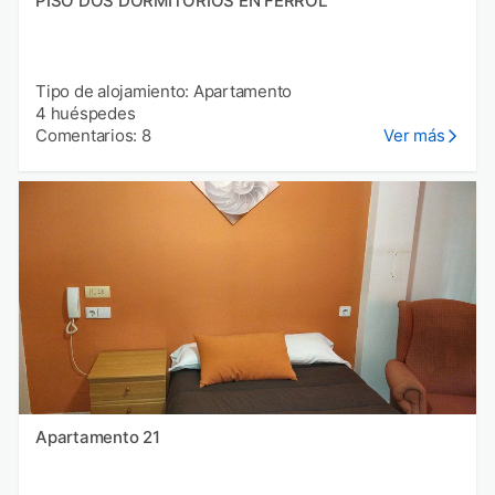
PISO DOS DORMITORIOS EN FERROL
Tipo de alojamiento: Apartamento
4 huéspedes
Comentarios: 8
Ver más
Apartamento 21