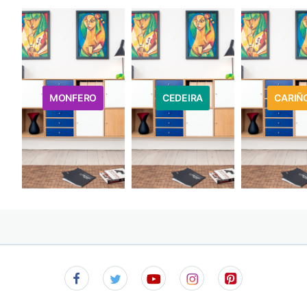
MONFERO
CEDEIRA
CARIÑ