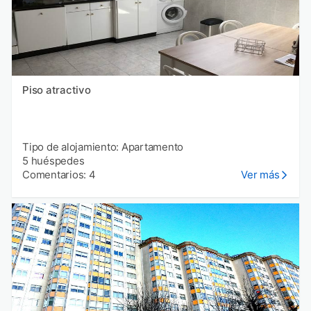
Piso atractivo
Tipo de alojamiento: Apartamento
5 huéspedes
Comentarios: 4
Ver más