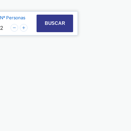
Nº Personas
t with the calendar and select a date. Press the quest
 to interact with the calendar and select a date. Pre
BUSCAR
2