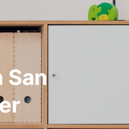
n San
er