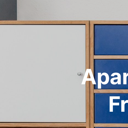
Apar
F