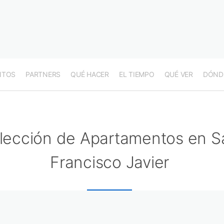
NTOS
PARTNERS
QUÉ HACER
EL TIEMPO
QUÉ VER
DÓND
lección de Apartamentos en S
Francisco Javier