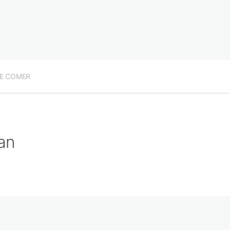
E COMER
an