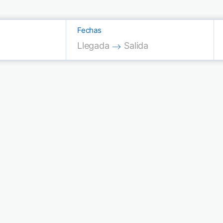
Fechas
Press the down arrow key to interac
Press the down arrow key
Llegada
Salida