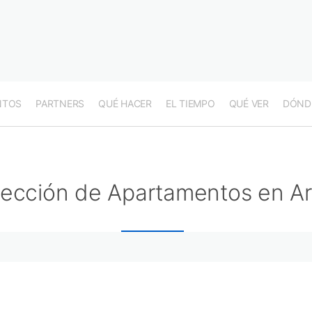
NTOS
PARTNERS
QUÉ HACER
EL TIEMPO
QUÉ VER
DÓND
lección de Apartamentos en A