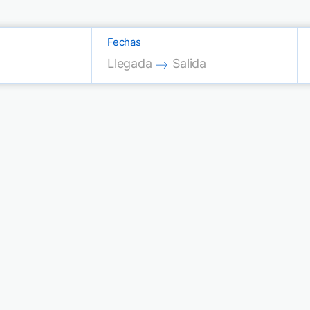
Fechas
Press the down arrow key to interac
Press the down arrow key
Llegada
Salida