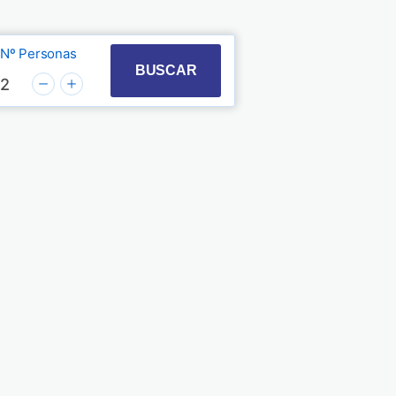
Nº Personas
t with the calendar and select a date. Press the quest
 to interact with the calendar and select a date. Pre
BUSCAR
2