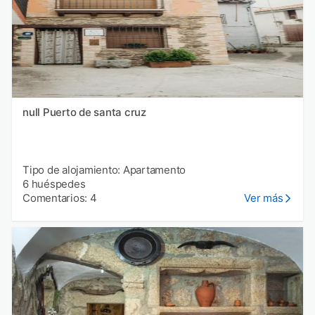
null Puerto de santa cruz
Tipo de alojamiento: Apartamento
6 huéspedes
Comentarios: 4
Ver más