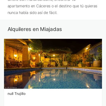
apartamento en Cáceres o el destino que tú quieras
nunca había sido así de fácil.
Alquileres en Miajadas
null Trujillo