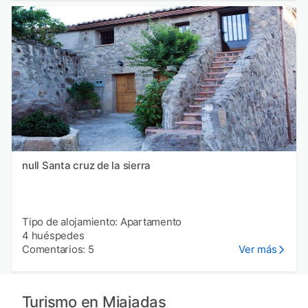
null Santa cruz de la sierra
Tipo de alojamiento: Apartamento
4 huéspedes
Comentarios: 5
Ver más
Turismo en Miajadas