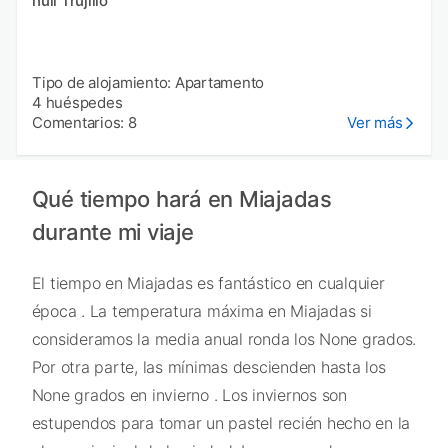
null Trujillo
Tipo de alojamiento: Apartamento
4 huéspedes
Comentarios: 8
Ver más
Qué tiempo hará en Miajadas
durante mi viaje
El tiempo en Miajadas es fantástico en cualquier
época . La temperatura máxima en Miajadas si
consideramos la media anual ronda los None grados.
Por otra parte, las mínimas descienden hasta los
None grados en invierno . Los inviernos son
estupendos para tomar un pastel recién hecho en la