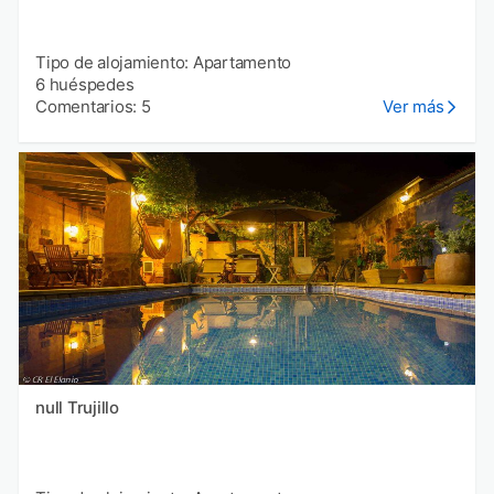
Tipo de alojamiento: Apartamento
6 huéspedes
Comentarios: 5
Ver más
null Trujillo