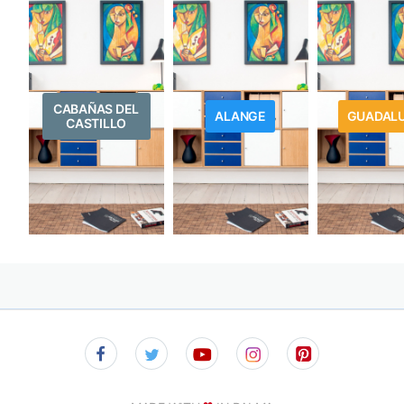
CABAÑAS DEL
ALANGE
GUADAL
CASTILLO