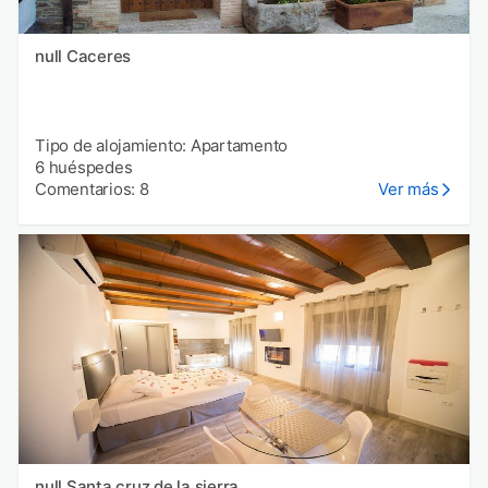
null Caceres
Tipo de alojamiento: Apartamento
6 huéspedes
Comentarios: 8
Ver más
null Santa cruz de la sierra