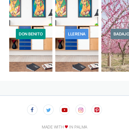
DON BENITO
LLERENA
BADAJ
MADE WITH
IN PALMA