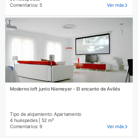
Comentarios: 5
Ver más
Moderno loft junto Niemeyer - El encanto de Avilés
Tipo de alojamiento: Apartamento
4 huéspedes
|
52 m²
Comentarios: 9
Ver más