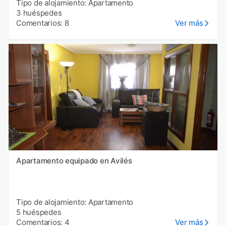
Tipo de alojamiento: Apartamento
3 huéspedes
Comentarios: 8
Ver más
Apartamento equipado en Avilés
Tipo de alojamiento: Apartamento
5 huéspedes
Comentarios: 4
Ver más