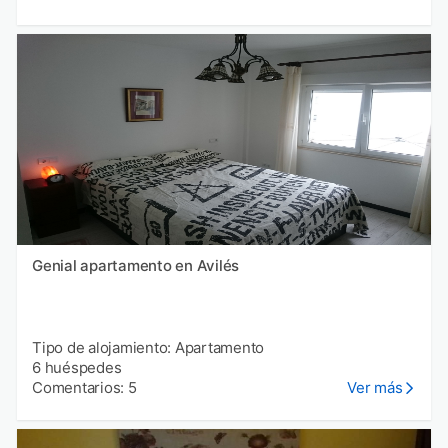
Genial apartamento en Avilés
Tipo de alojamiento: Apartamento
6 huéspedes
Comentarios: 5
Ver más