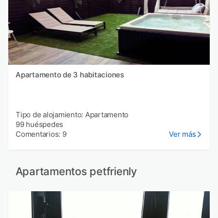
Apartamento de 3 habitaciones
Tipo de alojamiento: Apartamento
99 huéspedes
Comentarios: 9
Ver más
Apartamentos petfrienly