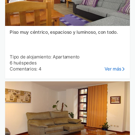
Piso muy céntrico, espacioso y luminoso, con todo.
Tipo de alojamiento: Apartamento
6 huéspedes
Comentarios: 4
Ver más