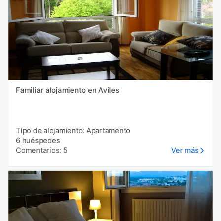
Familiar alojamiento en Aviles
Tipo de alojamiento: Apartamento
6 huéspedes
Comentarios: 5
Ver más