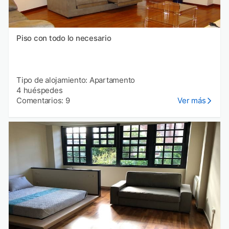
Piso con todo lo necesario
Tipo de alojamiento: Apartamento
4 huéspedes
Comentarios: 9
Ver más