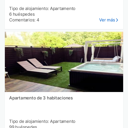
Tipo de alojamiento: Apartamento
6 huéspedes
Comentarios: 4
Ver más
Apartamento de 3 habitaciones
Tipo de alojamiento: Apartamento
99 huéspedes