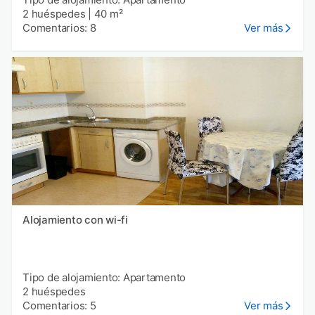
2 huéspedes
|
40 m²
Comentarios: 8
Ver más
Alojamiento con wi-fi
Tipo de alojamiento: Apartamento
2 huéspedes
Comentarios: 5
Ver más