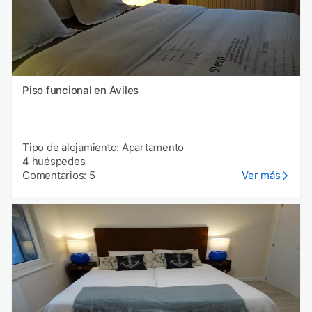
Piso funcional en Aviles
Tipo de alojamiento: Apartamento
4 huéspedes
Comentarios: 5
Ver más