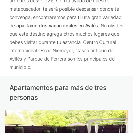
atributos desde 22€. Con la ayuda de nuestro
metabuscador, te será posible descansar donde te
convenga; encontraremos para ti una gran variedad
de
apartamentos vacacionales en Avilés
. No olvides
que este destino agrega otros muchos lugares que
debes visitar durante tu estancia: Centro Cultural
Internacional Oscar Niemeyer, Casco antiguo de
Avilés y Parque de Ferrera son los principales del
municipio.
Apartamentos para más de tres
personas