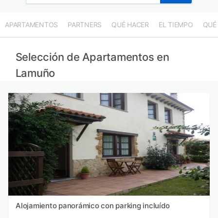
APARTAMENTOS
PARTNERS
QUÉ HACER
EL TIEMPO
QUÉ
Selección de Apartamentos en
Lamuño
Alojamiento panorámico con parking incluído