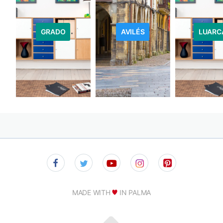
GRADO
AVILÉS
LUARC
MADE WITH
IN PALMA