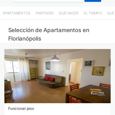
APARTAMENTOS
PARTNERS
QUÉ HACER
EL TIEMPO
QUÉ
Selección de Apartamentos en
Florianópolis
Funcional piso