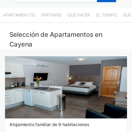
APARTAMENTOS
PARTNERS
QUÉ HACER
EL TIEMPO
QUÉ
Selección de Apartamentos en
Cayena
Alojamiento familiar de 9 habitaciones