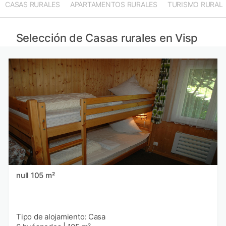
CASAS RURALES
APARTAMENTOS RURALES
TURISMO RURAL
Casas rurales en Grindelwald provincia
Casas rurales en Sion provincia
Casas rurales en Interlaken provincia
Selección de Casas rurales en Visp
Casas rurales en Valtournenche provincia
null 105 m²
Tipo de alojamiento: Casa