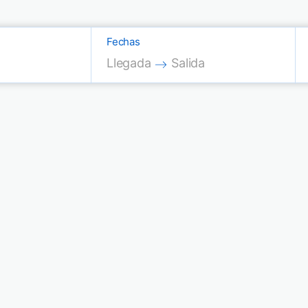
Fechas
Press the down arrow key to interac
Press the down arrow key
Llegada
Salida