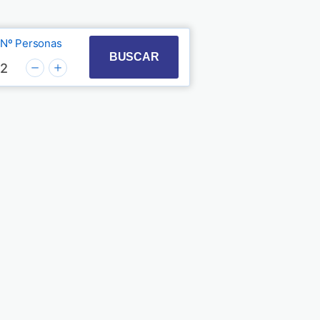
Nº Personas
t with the calendar and select a date. Press the quest
 to interact with the calendar and select a date. Pre
BUSCAR
2