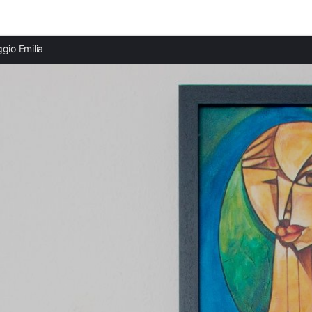
Ciudades destacadas
Provi
gio Emilia
Casas rurales en Reggio nell'Emilia
Casas
Casas rurales en Contes
Casas 
Casas rurales en Sainte Marguerite
Casas 
Casas rurales en Tourrettes-sur-Loup
Casas 
Casas rurales en Jausiers
Casas 
Casas rurales en Auribeau-sur-Siagne
Casas 
Casas rurales en Saint-Cézaire-sur-Siagne
Casas 
Casas rurales en La Motte
Casas