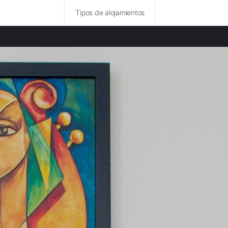
Tipos de alojamientos
ncias destacadas
 rurales en Módena provincia
rurales en Parma provincia
rurales en Massa e Carrara provincia
rurales en Bolonia provincia
rurales en La Spezia provincia
rurales en Prato provincia
rurales en Pistoia provincia
 rurales en Cremona provincia