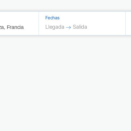
Fechas
Press the down arrow key to interac
Press the down arrow key
Llegada
Salida