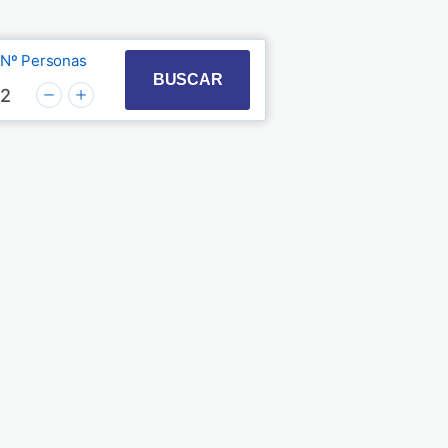
Nº Personas
t with the calendar and select a date. Press the quest
 to interact with the calendar and select a date. Pre
BUSCAR
2