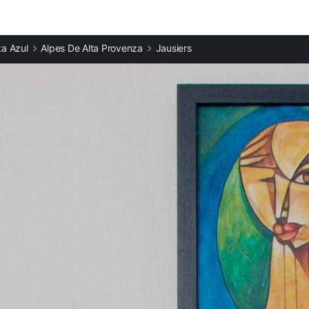
Ciudades destacadas
a Azul
Alpes De Alta Provenza
Jausiers
Casas rurales en Pra Loup
Casas rurales en Vars
Casas rurales en Les Orres
Casas rurales en La Foux d'Allos
Casas rurales en Allos
Casas rurales en Baratier
Casas rurales en Saint-Étienne-de-Tinée
Casas rurales en Embrun