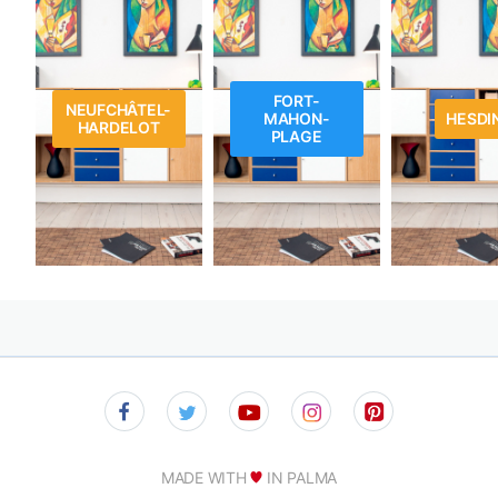
FORT-
NEUFCHÂTEL-
MAHON-
HESDI
HARDELOT
PLAGE
MADE WITH
IN PALMA