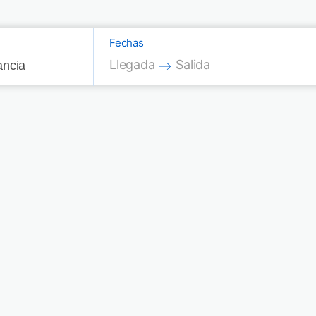
Fechas
Press the down arrow key to interac
Press the down arrow key
Llegada
Salida