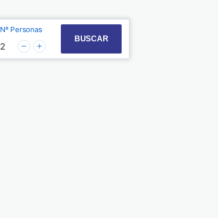
Nº Personas
t with the calendar and select a date. Press the quest
 to interact with the calendar and select a date. Pre
BUSCAR
2