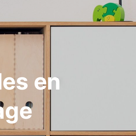
les en
age