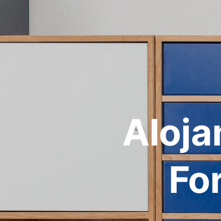
Aloja
Fo