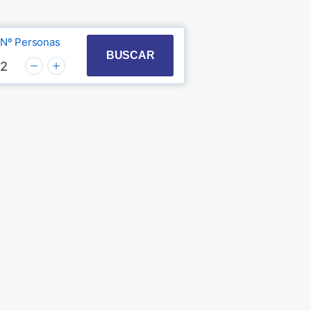
Nº Personas
t with the calendar and select a date. Press the quest
 to interact with the calendar and select a date. Pre
BUSCAR
2