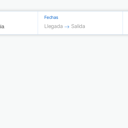
Fechas
Press the down arrow key to interac
Press the down arrow key
Llegada
Salida