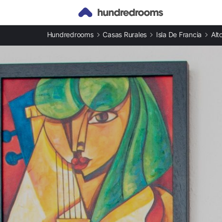
Otros tipos de alojamiento
Hundredrooms
Casas Rurales
Isla De Francia
Alt
Casas rurales en Nanterre
Apartamentos en Nanterre